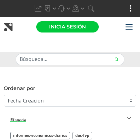
INICIA SESIÓN
Ordenar por
Etiqueta
informes-economicos-diarios
doc-fvp