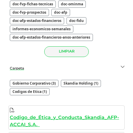
doc-fvp-fichas-tecnicas
doc-ominma
doc-fvp-prospectos
doc-afp
doc-afp-estados-financieros
doc-fidu
informes-economicos-semanales
doc-afp-estados-financieros-anos-anteriores
LIMPIAR
Carpeta
Gobierno Corporativo (3)
Skandia Holding (1)
Codigos de Etica (1)
Codigo_de_Ética_y_Conducta_Skandia_AFP-
ACCAI_S.A.