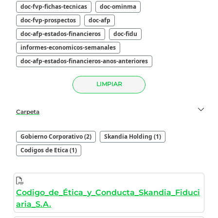
doc-fvp-fichas-tecnicas
doc-ominma
doc-fvp-prospectos
doc-afp
doc-afp-estados-financieros
doc-fidu
informes-economicos-semanales
doc-afp-estados-financieros-anos-anteriores
LIMPIAR
Carpeta
Gobierno Corporativo (2)
Skandia Holding (1)
Codigos de Etica (1)
Codigo_de_Ética_y_Conducta_Skandia_Fiduci
aria_S.A.