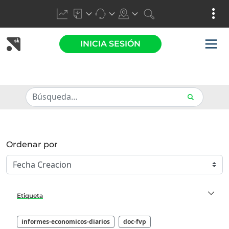
INICIA SESIÓN
Ordenar por
Etiqueta
informes-economicos-diarios
doc-fvp