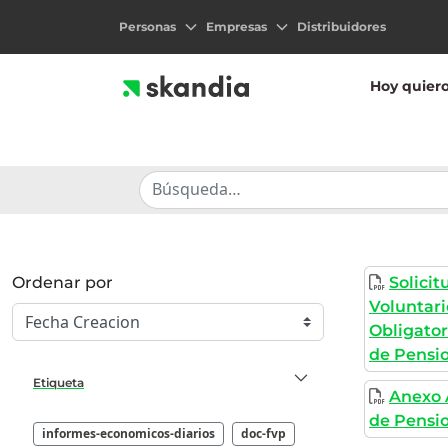
Personas
Empresas
Distribuidores
Hoy quier
Ordenar por
Solicit
Voluntari
Obligator
de Pensi
Etiqueta
Anexo 
de Pensio
informes-economicos-diarios
doc-fvp