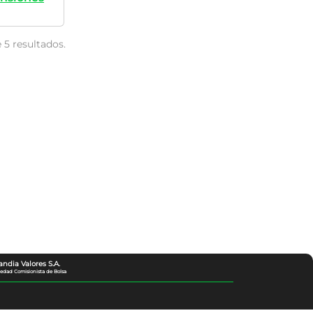
e 5 resultados.
andia Valores S.A.
iedad Comisionista de Bolsa