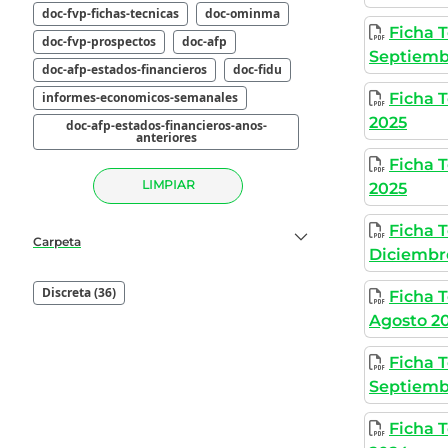
doc-fvp-fichas-tecnicas
doc-ominma
Ficha T
doc-fvp-prospectos
doc-afp
Septiemb
doc-afp-estados-financieros
doc-fidu
informes-economicos-semanales
Ficha T
2025
doc-afp-estados-financieros-anos-
anteriores
Ficha T
LIMPIAR
2025
Ficha T
Carpeta
Diciembr
Discreta (36)
Ficha T
Agosto 2
Ficha T
Septiemb
Ficha T