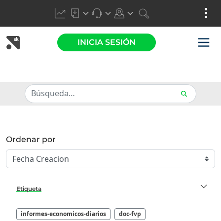
INICIA SESIÓN
Ordenar por
Etiqueta
informes-economicos-diarios
doc-fvp