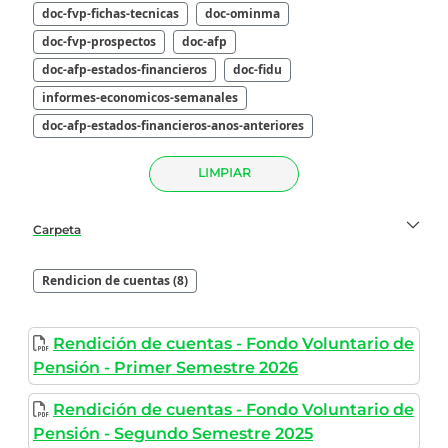
doc-fvp-fichas-tecnicas
doc-ominma
doc-fvp-prospectos
doc-afp
doc-afp-estados-financieros
doc-fidu
informes-economicos-semanales
doc-afp-estados-financieros-anos-anteriores
LIMPIAR
Carpeta
Rendicion de cuentas (8)
Rendición de cuentas - Fondo Voluntario de
Pensión - Primer Semestre 2026
Rendición de cuentas - Fondo Voluntario de
Pensión - Segundo Semestre 2025