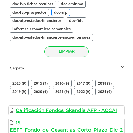
doc-fvp-fichas-tecnicas
doc-ominma
doc-fvp-prospectos
doc-afp
doc-afp-estados-financieros
doc-fidu
informes-economicos-semanales
doc-afp-estados-financieros-anos-anteriores
LIMPIAR
Carpeta
2023 (9)
2015 (9)
2016 (9)
2017 (9)
2018 (9)
2019 (9)
2020 (9)
2021 (9)
2022 (9)
2024 (9)
Calificación Fondos_Skandia AFP - ACCAI
15.
EEFF_Fondo_de_Cesantias_Corto_Plazo_Dic_2