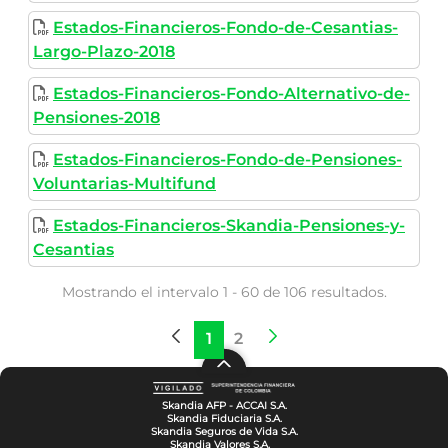
Estados-Financieros-Fondo-de-Cesantias-
Largo-Plazo-2018
Estados-Financieros-Fondo-Alternativo-de-
Pensiones-2018
Estados-Financieros-Fondo-de-Pensiones-
Voluntarias-Multifund
Estados-Financieros-Skandia-Pensiones-y-
Cesantias
Mostrando el intervalo 1 - 60 de 106 resultados.
1
2
Página
Página
Skandia AFP - ACCAI S.A.
Skandia Fiduciaria S.A.
Skandia Seguros de Vida S.A.
Skandia Valores S.A.