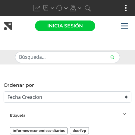
INICIA SESIÓN
Ordenar por
Etiqueta
informes-economicos-diarios
doc-fvp