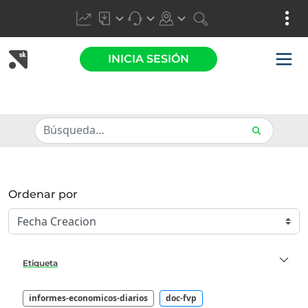
INICIA SESIÓN
Ordenar por
Etiqueta
informes-economicos-diarios
doc-fvp