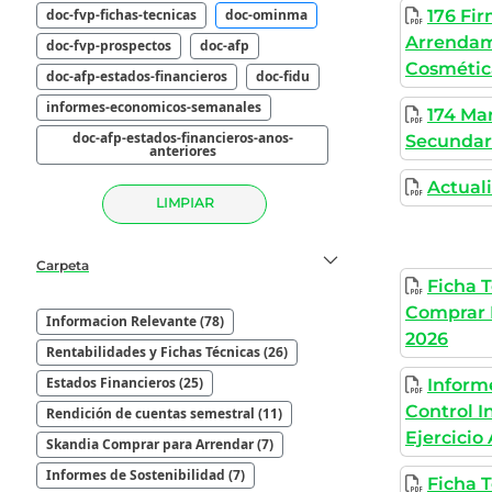
doc-fvp-fichas-tecnicas
doc-ominma
176 Fi
Arrendam
doc-fvp-prospectos
doc-afp
Cosmétic
doc-afp-estados-financieros
doc-fidu
informes-economicos-semanales
174 Ma
doc-afp-estados-financieros-anos-
Secundar
anteriores
Actuali
LIMPIAR
Carpeta
Ficha 
Comprar 
Informacion Relevante (78)
2026
Rentabilidades y Fichas Técnicas (26)
Estados Financieros (25)
Informe
Control I
Rendición de cuentas semestral (11)
Ejercicio
Skandia Comprar para Arrendar (7)
Informes de Sostenibilidad (7)
Ficha 