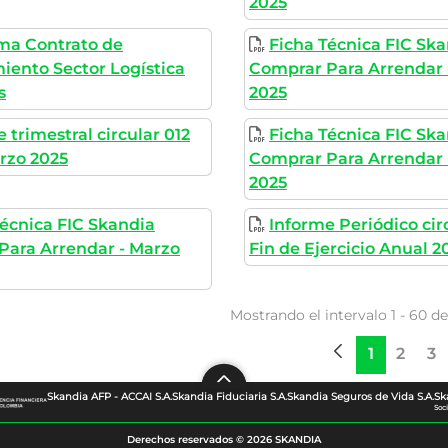
2025
rma Contrato de
Ficha Técnica FIC Sk
iento Sector Logística
Comprar Para Arrendar 
s
2025
 trimestral circular 012
Ficha Técnica FIC Sk
rzo 2025
Comprar Para Arrendar -
2025
Técnica FIC Skandia
Informe Periódico cir
Para Arrendar - Marzo
Fin de Ejercicio Anual 2
Mostrando el intervalo 1 - 60 de
1
2
3
Página
Página
Pá
Skandia AFP - ACCAI S.A.
Skandia Fiduciaria S.A.
Skandia Seguros de Vida S.A.
Sk
Soc
Derechos reservados © 2026 SKANDIA