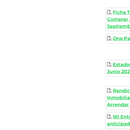
Ficha 
Comprar 
Septiemb
One Pa
Estados
Junio 202
Rendic
Inmobili
Arrendar 
161 En
anticipad