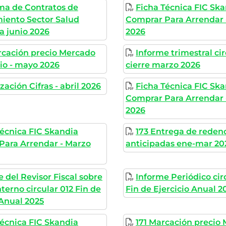
rma de Contratos de
Ficha Técnica FIC Sk
iento Sector Salud
Comprar Para Arrendar 
a junio 2026
2026
rcación precio Mercado
Informe trimestral cir
io - mayo 2026
cierre marzo 2026
zación Cifras - abril 2026
Ficha Técnica FIC Sk
Comprar Para Arrendar -
2026
Técnica FIC Skandia
173 Entrega de reden
Para Arrendar - Marzo
anticipadas ene-mar 20
 del Revisor Fiscal sobre
Informe Periódico cir
nterno circular 012 Fin de
Fin de Ejercicio Anual 2
 Anual 2025
Técnica FIC Skandia
171 Marcación precio