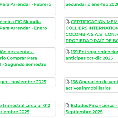
Para Arrendar - Febrero
Secundario ene-feb 202
Técnica FIC Skandia
CERTIFICACIÓN MEM
Para Arrendar - Enero
COLLIERS INTERNATIO
COLOMBIA S.A.S_ LONJ
PROPIEDAD RAÍZ DE B
ión de cuentas -
169 Entrega redencio
ario Comprar Para
anticipas oct-dic 2025
 I - Segundo Semestre
ger - noviembre 2025
168 Operación de ven
activos inmobiliarios
 trimestral circular 012
Estados Financieros -
ptiembre 2025
Septiembre 2025