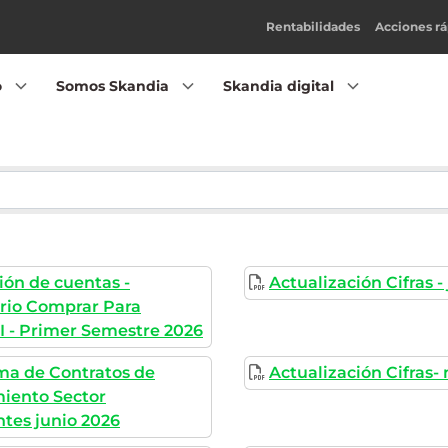
Rentabilidades
Acciones rá
o
Somos Skandia
Skandia digital
ión de cuentas -
Actualización Cifras -
ario Comprar Para
I - Primer Semestre 2026
rma de Contratos de
Actualización Cifras-
iento Sector
tes junio 2026