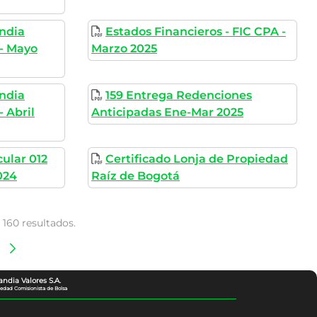
andia
Estados Financieros - FIC CPA -
- Mayo
Marzo 2025
andia
159 Entrega Redenciones
 Abril
Anticipadas Ene-Mar 2025
cular 012
Certificado Lonja de Propiedad
024
Raíz de Bogotá
 160 resultados.
gina
andia Valores S.A.
iedad Comisionista de Bolsa