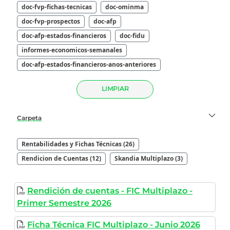
doc-fvp-fichas-tecnicas
doc-ominma
doc-fvp-prospectos
doc-afp
doc-afp-estados-financieros
doc-fidu
informes-economicos-semanales
doc-afp-estados-financieros-anos-anteriores
LIMPIAR
Carpeta
Rentabilidades y Fichas Técnicas (26)
Rendicion de Cuentas (12)
Skandia Multiplazo (3)
Rendición de cuentas - FIC Multiplazo -
Primer Semestre 2026
Ficha Técnica FIC Multiplazo - Junio 2026