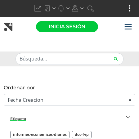
INICIA SESIÓN
Ordenar por
Etiqueta
informes-economicos-diarios
doc-fvp