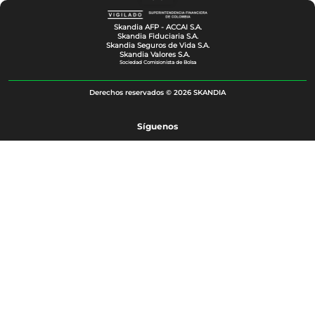
Skandia AFP - ACCAI S.A.
Skandia Fiduciaria S.A.
Skandia Seguros de Vida S.A.
Skandia Valores S.A.
Sociedad Comisionista de Bolsa
Derechos reservados © 2026 SKANDIA
Síguenos
Descarga nuestra App
Canales de atención
Radica tu solicitud
Nuestras oficinas
Chat de servicios
Notificaciones judiciales
Email: