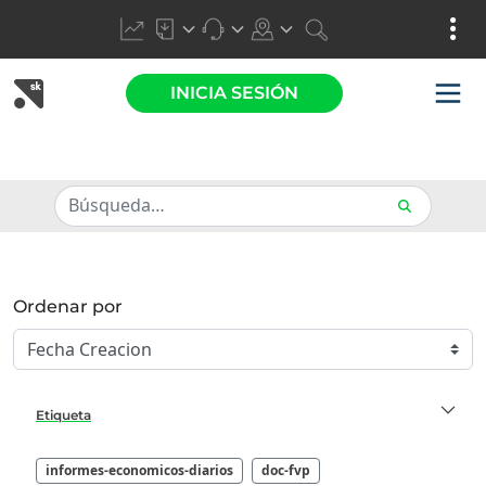
INICIA SESIÓN
Ordenar por
Etiqueta
informes-economicos-diarios
doc-fvp