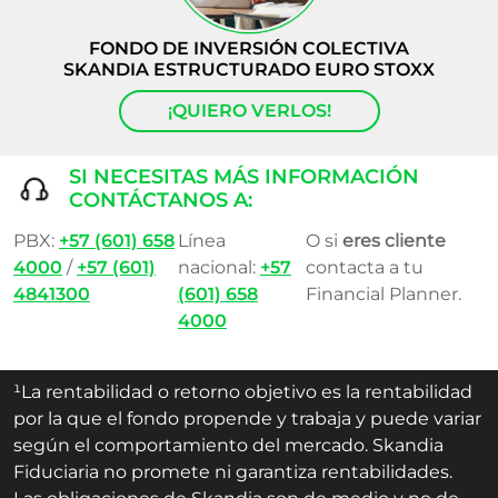
FONDO DE INVERSIÓN COLECTIVA
SKANDIA ESTRUCTURADO EURO STOXX
¡QUIERO VERLOS!
SI NECESITAS MÁS INFORMACIÓN
CONTÁCTANOS A:
PBX:
+57 (601) 658
Línea
O si
eres cliente
4000
/
+57 (601)
nacional:
+57
contacta a tu
4841300
(601) 658
Financial Planner.
4000
¹La rentabilidad o retorno objetivo es la rentabilidad
por la que el fondo propende y trabaja y puede variar
según el comportamiento del mercado. Skandia
Fiduciaria no promete ni garantiza rentabilidades.