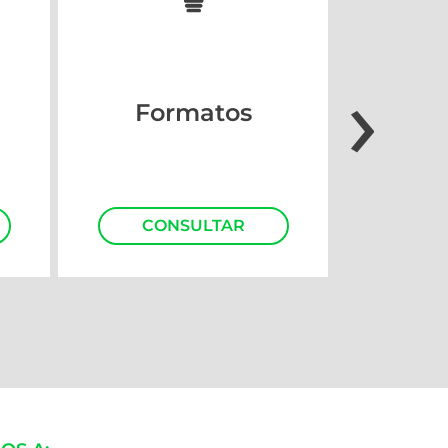
›
Simul
Formatos
A
CONSULTAR
S