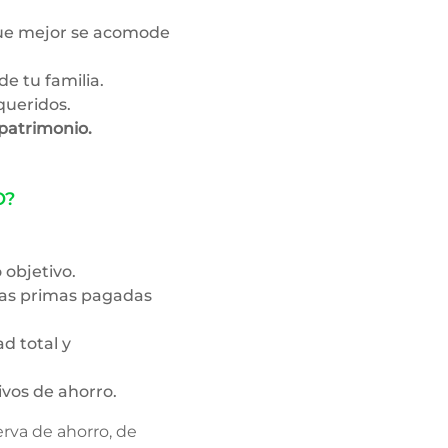
ue mejor se acomode
de tu familia.
queridos.
 patrimonio.
O?
objetivo.
 las primas pagadas
d total y
ivos de ahorro.
rva de ahorro, de