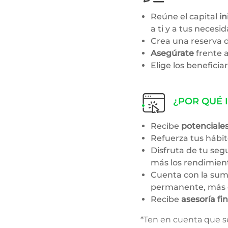
Reúne el capital
in
a ti y a tus necesi
Crea una reserva d
Asegúrate
frente a
Elige los beneficia
¿POR QUÉ 
​Recibe
potenciale
Refuerza tus hábi
Disfruta de tu seg
más los rendimient
Cuenta con la sum
permanente, más e
Recibe
asesoría fi
*Ten en cuenta que se