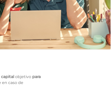
n
capital
objetivo
para
e en caso de