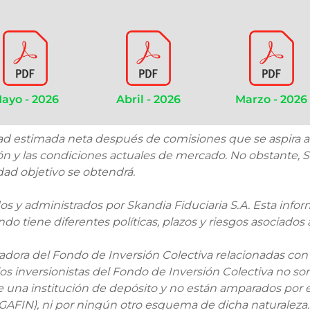
Tipo D
Persona natura
diferentes a los me
previamente, vincula
presencial con AUMs
de $1.000 MM
Septiem. 2023
ayo - 2026
Abril - 2026
Marzo - 2026
Tipo E
Persona natura
diferentes a los me
previamente, vincula
dad estimada neta después de comisiones que se aspira al
presencial con AUMs
ersión y las condiciones actuales de mercado. No obstante
$1.000 MM
idad objetivo se obtendrá.
Noviembre 2023
s y administrados por Skandia Fiduciaria S.A. Esta infor
Efectivo anual descontad
del cierre del Fondo del d
 tiene diferentes políticas, plazos y riesgos asociados a
adora del Fondo de Inversión Colectiva relacionadas con
os inversionistas del Fondo de Inversión Colectiva no so
e una institución de depósito y no están amparados por 
Oct 2023
OGAFIN), ni por ningún otro esquema de dicha naturaleza.