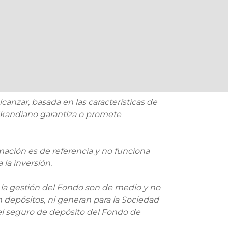
l o jurídica
1.5%
(120
ncionados
días)
da por canal
 de menos
FIC
13.50%–
14.18% E.A
Cerrado
14.50% E.A
(Tasa neta
Skandia
final)
l o jurídica
1.4%
CAT XX
ncionados
(182
da por canal
días)
canzar, basada en las características de
 de más de
, Skandiano garantiza o promete
FIC
12%–
12.59% E.A
Cerrado
12.90% E.A
(Tasa neta
mación es de referencia y no funciona
a diariamente, calculada sobre el valor
Skandia
final)
ía anterior.
 la inversión.
CAT XXII
(182
días)
 la gestión del Fondo son de medio y no
n depósitos, ni generan para la Sociedad
el seguro de depósito del Fondo de
FIC
13%–13.6%
15.05% E.A