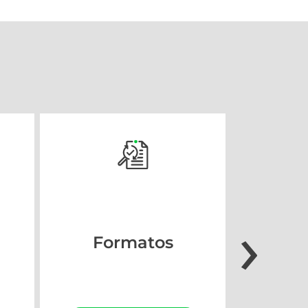
›
Simula
Formatos
Crea 