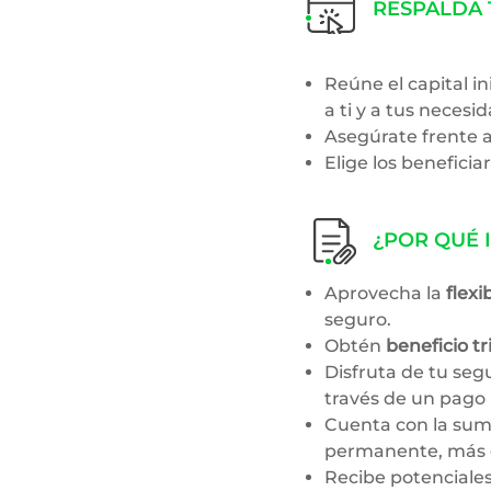
RESPALDA 
Reúne el capital i
a ti y a tus necesi
Asegúrate frente a
Elige los beneficia
¿POR QUÉ 
Aprovecha la
flexi
seguro.
Obtén
beneficio tr
Disfruta de tu seg
través de un pago 
Cuenta con la sum
permanente, más e
Recibe potenciale