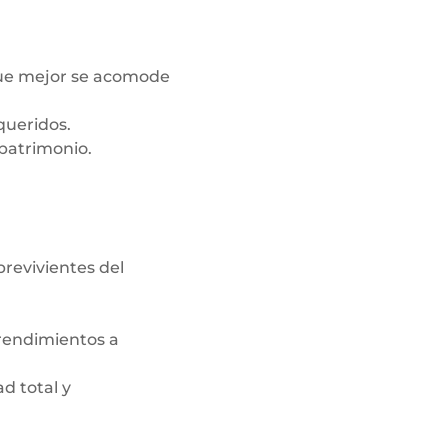
 que mejor se acomode
queridos.
patrimonio.​
brevivientes del
 rendimientos a
d total y