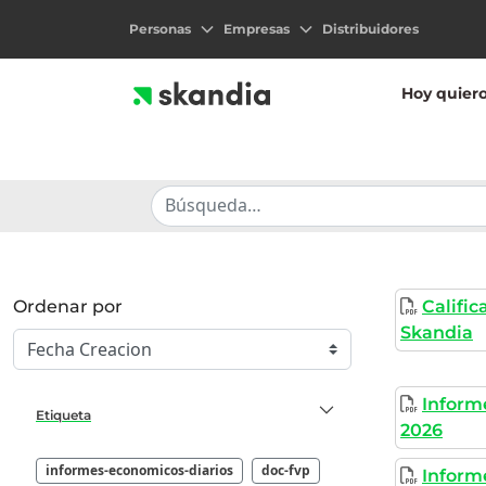
Personas
Empresas
Distribuidores
Hoy quier
Ordenar por
Calific
Skandia
Informe
Etiqueta
2026
informes-economicos-diarios
doc-fvp
Informe