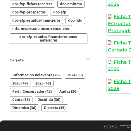
doc-fvp-fichas-tecnicas
doc-ominma
2026
doc-fvp-prospectos
doc-afp
Ficha 
doc-afp-estados-financieros
doc-fidu
Estructu
informes-economicos-semanales
Protegido
doc-afp-estados-financieros-anos-
anteriores
Ficha 
Cerrado C
Carpeta
Ficha T
2026
Informacion Relevante (78)
2024 (50)
Ficha T
2025 (49)
2023 (48)
2026
Perfil Conservador (42)
Audaz (36)
Cauta (36)
Decidida (36)
Dinamica (36)
Discreta (36)