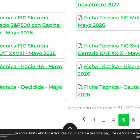
noviembre 2027
Técnica FIC Skandia
Ficha Técnica FIC Mul
rado S&P500 con Capital
Mayo 2026
 - Mayo 2026
Técnica FIC Skandia
Ficha Técnica FIC Sk
AT XXVIII - Mayo 2026
Cerrado CAT XXIX - May
écnica - Paciente - Mayo
Ficha Técnica - Discr
2026
écnica - Decidida - Mayo
Ficha Técnica - Cauta
2026
Mostrando el intervalo 81 - 100 de
1
4
5
6
Página
Páginas intermedi
Página
Página
Pág
...
Skandia AFP - ACCAI S.A.
Skandia Fiduciaria S.A.
Skandia Seguros de Vida S.A.
Sk
Soc