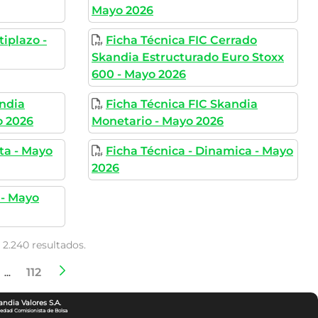
Mayo 2026
tiplazo -
Ficha Técnica FIC Cerrado
Skandia Estructurado Euro Stoxx
600 - Mayo 2026
andia
Ficha Técnica FIC Skandia
o 2026
Monetario - Mayo 2026
eta - Mayo
Ficha Técnica - Dinamica - Mayo
2026
 - Mayo
 2.240 resultados.
112
as
ina
Páginas intermedias
Página
...
andia Valores S.A.
iedad Comisionista de Bolsa