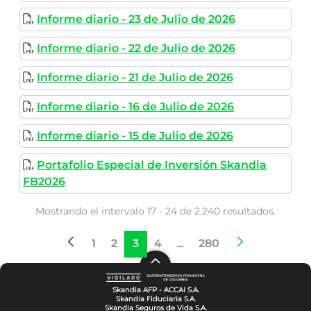
Informe diario - 23 de Julio de 2026
Informe diario - 22 de Julio de 2026
Informe diario - 21 de Julio de 2026
Informe diario - 16 de Julio de 2026
Informe diario - 15 de Julio de 2026
Portafolio Especial de Inversión Skandia
FB2026
Mostrando el intervalo 17 - 24 de 2.240 resultados.
1
2
3
4
280
Página
Página
Página
Página
Páginas intermedias
Página
...
Skandia AFP - ACCAI S.A.
Skandia Fiduciaria S.A.
Skandia Seguros de Vida S.A.