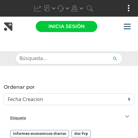
INICIA SESIÓN
Ordenar por
Etiqueta
informes-economicos-diarios
doc-fvp