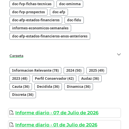
doc-fvp-fichas-tecnicas
doc-ominma
doc-fvp-prospectos
doc-afp
doc-afp-estados-financieros
doc-fidu
informes-economicos-semanales
doc-afp-estados-financieros-anos-anteriores
Carpeta
Informacion Relevante (78)
2024 (50)
2025 (49)
2023 (48)
Perfil Conservador (42)
Audaz (36)
Cauta (36)
Decidida (36)
Dinamica (36)
Discreta (36)
Informe diario - 07 de Julio de 2026
Informe diario - 01 de Julio de 2026