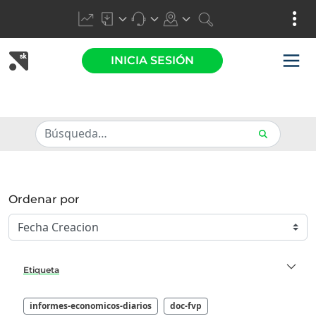
INICIA SESIÓN
Ordenar por
Etiqueta
informes-economicos-diarios
doc-fvp