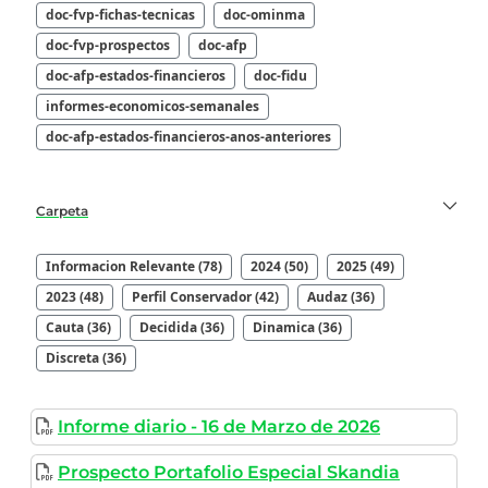
doc-fvp-fichas-tecnicas
doc-ominma
doc-fvp-prospectos
doc-afp
doc-afp-estados-financieros
doc-fidu
informes-economicos-semanales
doc-afp-estados-financieros-anos-anteriores
Carpeta
Informacion Relevante (78)
2024 (50)
2025 (49)
2023 (48)
Perfil Conservador (42)
Audaz (36)
Cauta (36)
Decidida (36)
Dinamica (36)
Discreta (36)
Informe diario - 16 de Marzo de 2026
Prospecto Portafolio Especial Skandia