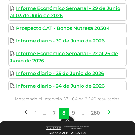
Informe Económico Semanal - 29 de Junio
al 03 de Julio de 2026
Prospecto CAT - Bonos Nutresa 2030-I
Informe diario - 30 de Junio de 2026
Informe Económico Semanal - 22 al 26 de
Junio de 2026
Informe diario - 25 de Junio de 2026
Informe diario - 24 de Junio de 2026
Mostrando el intervalo 57 - 64 de 2.240 resultados.
1
7
8
9
280
Página
Páginas intermedias
Página
Página
Página
Páginas intermedias
Página
...
...
Skandia AFP - ACCAI S.A.