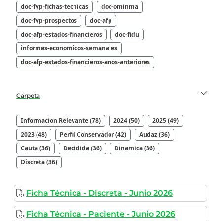
doc-fvp-fichas-tecnicas
doc-ominma
doc-fvp-prospectos
doc-afp
doc-afp-estados-financieros
doc-fidu
informes-economicos-semanales
doc-afp-estados-financieros-anos-anteriores
Carpeta
Informacion Relevante (78)
2024 (50)
2025 (49)
2023 (48)
Perfil Conservador (42)
Audaz (36)
Cauta (36)
Decidida (36)
Dinamica (36)
Discreta (36)
Ficha Técnica - Discreta - Junio 2026
Ficha Técnica - Paciente - Junio 2026