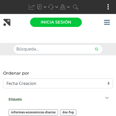
INICIA SESIÓN
Ordenar por
Etiqueta
informes-economicos-diarios
doc-fvp