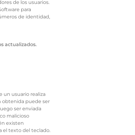
res de los usuarios.
Software para
números de identidad,
s actualizados.
.
 un usuario realiza
n obtenida puede ser
luego ser enviada
ico malicioso
én existen
el texto del teclado.