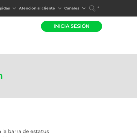
°
pidas
Atención al cliente
Canales
INICIA SESIÓN
n
 la barra de estatus