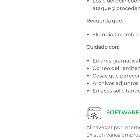
Los ciberdelincuen
ataque y proceden
Recuerda que:
Skandia Colombia n
Cuidado con
:
Errores gramatica
Correo del remite
Cosas que parecen
Archivos adjuntos
Enlaces solicitand
SOFTWARE 
Al navegar por Intern
Existen varias empres