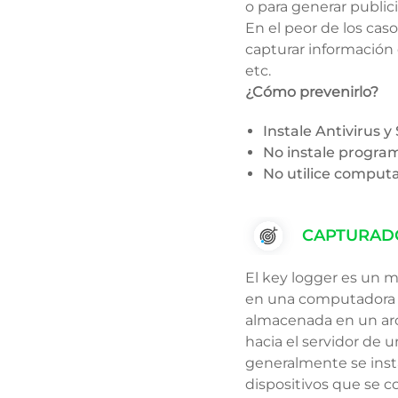
o para generar publi
En el peor de los cas
capturar información
etc.
¿Cómo prevenirlo?
Instale Antivirus 
No instale progra
No utilice comput
CAPTURADO
El key logger es un m
en una computadora o
almacenada en un arc
hacia el servidor de 
generalmente se insta
dispositivos que se 