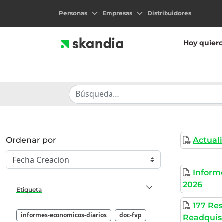
Personas
Empresas
Distribuidores
Hoy quier
Ordenar por
Actual
Informe
2026
Etiqueta
177 Re
informes-economicos-diarios
doc-fvp
Readquis